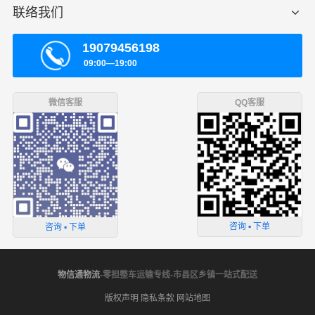
联络我们
19079456198
09:00—19:00
微信客服
QQ客服
咨询 ▪ 下单
咨询 ▪ 下单
物信通物流
-零担整车运输专线-市县区乡镇一站式配送
版权声明
隐私条款
网站地图