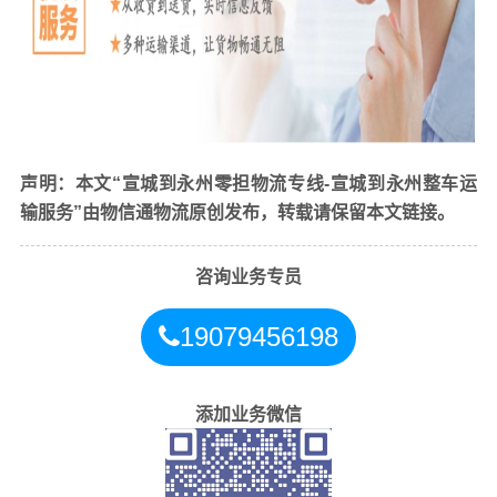
5、货物丢失的解决办法：
（1）
寻找货物，确认丢失后补
货或者赔偿经济损失，
（2）
查看监控系统，落实责任人，
追究责任人的责任。
声明：本文“宣城到永州零担物流专线-宣城到永州整车运
输服务”由物信通物流原创发布，转载请保留本文链接。
咨询业务专员
19079456198
添加业务微信
找
宣城到永州
物流公司为什么要选物信通物流
1、专业性：我公司专注于
宣城到永州
物流运输，具有专业
的物流管理和运输经验，能够提供高效、安全、可靠的物