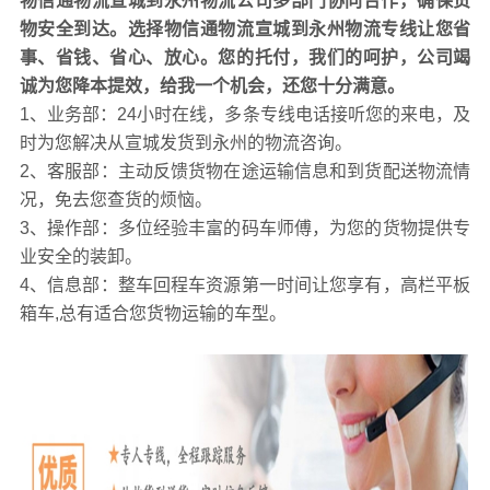
物信通物流宣城到永州物流公司多部门协同合作，确保货
提示
物安全到达。选择物信通物流宣城到永州物流专线让您省
货物从仓库出库后检查货物进行接收受理运单，出现的问
事、省钱、省心、放心。您的托付，我们的呵护，公司竭
题与
解决办法步骤：
出现货物的数量不对-串货-包装的质
诚为您降本提效，给我一个机会，还您十分满意。
量-货单不符-货物丢失
1、业务部：24小时在线，多条专线电话接听您的来电，及
1、货物的数量不对解决办法是
（1）
核对出库清单是否正
时为您解决从宣城发货到永州的物流咨询。
确，
（2）
查找搬运过程中是否丢失，
（3）
落实责任人，
2、客服部：主动反馈货物在途运输信息和到货配送物流情
出现理赔需找责任人，（4）多货将多余的货物放回原位，
况，免去您查货的烦恼。
并在清单上注明
；
3、操作部：多位经验丰富的码车师傅，为您的货物提供专
2、串货的解决办法：
（1）
查找串货原因，查看货位，出
业安全的装卸。
入库时是否正确，
（2）
盘点货物，查清货位并在清单上注
4、信息部：整车回程车资源第一时间让您享有，高栏平板
明防止发错货
；
箱车,总有适合您货物运输的车型。
3、包装质量的解决办法：
（1）
出现轻微破损通知出库人
员并进行二次包装，并在单据上注明，
（2）
对于破损严重
的出现少货的查找原因将责任落实到相关人员
；
4、货单不符解决办法：
（1）
仔细核对单据是否是商户所
发出的货物，
（2）
核对配货清单是否是录入出现失误，似
是的话作废单据并重新做单，
（3）
出库时是否出现串货
；