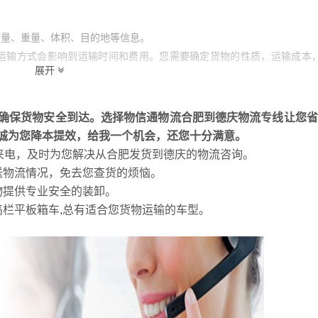
数量、重量、体积、目的地等信息。
运输方式会影响到运输时间和费用。您需要确定货物的性质，运输成本
展开
担快运或者整车运输。
时交付货物。此外，如果货物需要特殊安排，例如大型货物需要提前预定
保及时发货。
确保货物安全到达。选择物信通物流合肥到德庆物流专线让您省
诚为您降本提效，给我一个机会，还您十分满意。
的来电，及时为您解决从合肥发货到德庆的物流咨询。
送货时间而耽误了收货安排。
送物流情况，免去您查货的烦恼。
确地送到客户所指定的位置。
物提供专业安全的装卸。
程中出现问题时进行及时沟通。
高栏平板箱车,总有适合您货物运输的车型。