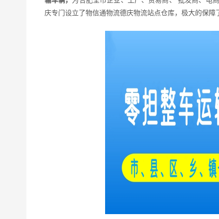
输车辆，
为
合肥
全市企业、工厂、贸易商、 批发商、电
庆
专门设立了物信通物流
德庆
物流站点仓库，极大的保障