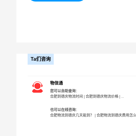
5、风险控制：我公司具备丰富的风险管理经验和
益和安全；
6、服务质量：我公司注重客户体验和服务质量，
保客户的物流需求得到满足。
Ta们咨询
物信通
您可以自助查询
：
合肥到德庆物流时间
|
合肥到德庆物流价格
| ...
也可以在线咨询
：
合肥物流到德庆几天能到？
|
合肥物流到德庆费用怎