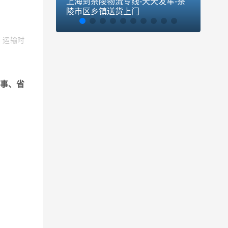
上海到茶陵物流专线-天天发车-茶
上海
陵市区乡镇送货上门
乡市
，运输时
装货时间
事、省