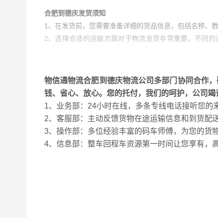
合肥到德庆发货须知
1、在发货前，您需要准备详细的货品信息，包括名称、
2、选择合适的运输方案对于物流发货非常重要。不同的
效，客户的要求等因素来选择最合适的运输方式，比如零
3、您需要在发货前了解物流专线的时间要求，并保证按
和运输车辆等，您需要提前与物流公司协商好安排，以确
物信通物流合肥到德庆物流公司多部门协同合作，
钱、省心、放心。您的托付，我们的呵护，公司竭
合肥到德庆送货须知
1、业务部：24小时在线，多条专线电话接听您
1
、送货时间：明确告知预计送达时间，避免因为不知道
2、客服部：主动反馈货物在途运输信息和到货配
2、送货地址：确保提供的地址准确无误，以便送货员准
3、操作部：多位经验丰富的码车师傅，为您的货
3、联系方式：需要提供可靠的联系方式，以便在送货过
4、信息部：整车回程车资源第一时间让您享有，