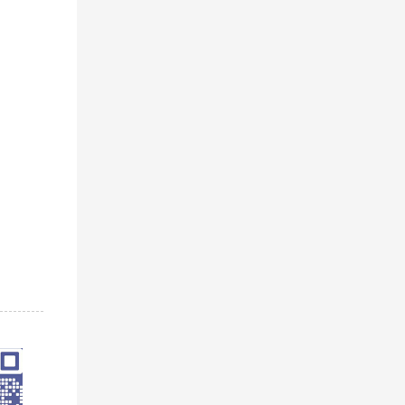
。
物流服
企业竞