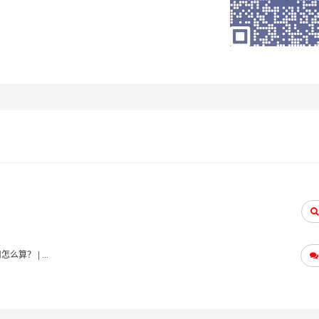
用怎么算？
| ...