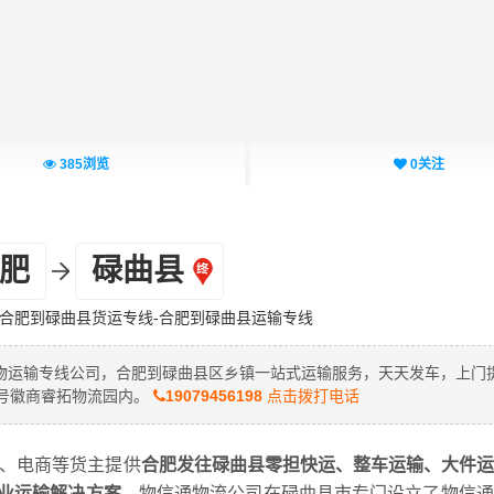
385
浏览
0
关注
肥
碌曲县
-合肥到碌曲县货运专线-合肥到碌曲县运输专线
物运输专线公司，合肥到碌曲县区乡镇一站式运输服务，天天发车，上门
7号徽商睿拓物流园内。
19079456198
点击拨打电话
商、电商等货主提供
合肥发往碌曲县零担快运、整车运输、大件运
业运输解决方案。
物信通物流公司在碌曲县市专门设立了物信通