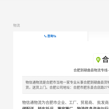
物流
咨询Ta
合
合肥到碌曲县物流专线
物信通物流是合肥市当地一家专业从事合肥到碌曲县货
货，送货上门。合肥公司地址：合肥市肥东县合店路2
物信通物流为合肥市企业、工厂、贸易商、 批发
储配送、轿车托运、搬家搬厂、物流信息咨询与行